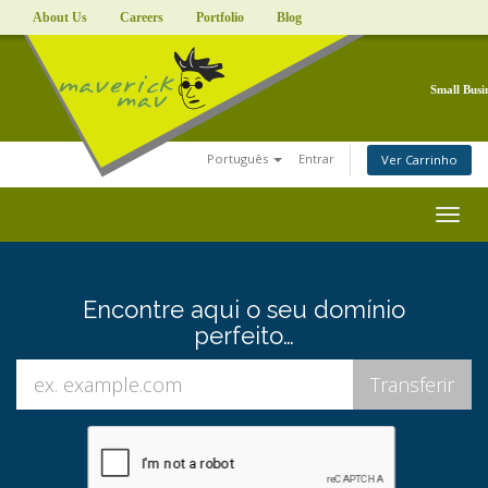
About Us
Careers
Portfolio
Blog
Small Busi
Português
Entrar
Ver Carrinho
Togg
navig
Encontre aqui o seu domínio
perfeito…