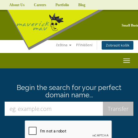
About Us
Careers
Portfolio
Blog
Small Busi
čeština
Přihlášení
Zobrazit košík
Togg
navig
Begin the search for your perfect
domain name...