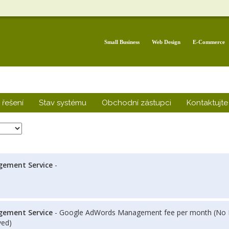
Small Business
Web Design
E-Commerce
řešení
Stav systému
Obchodní zástupci
Kontaktujte
ement Service
-
ement Service
- Google AdWords Management fee per month (No L
ved)