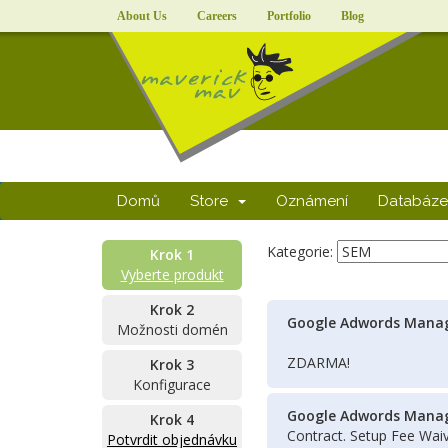
About Us
Careers
Portfolio
Blog
Domů
Store
Oznámení
Databáze 
Kategorie:
Krok 1
Vyberte produkt
Krok 2
Google Adwords Manag
Možnosti domén
ZDARMA!
Krok 3
Konfigurace
Google Adwords Manag
Krok 4
Contract. Setup Fee Wai
Potvrdit objednávku