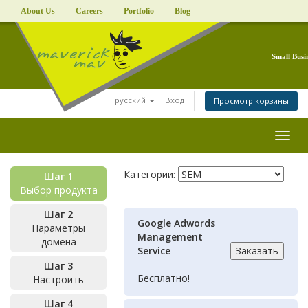
About Us
Careers
Portfolio
Blog
Small Busi
русский
Вход
Просмотр корзины
Togg
navig
Категории:
Шаг 1
Выбор продукта
Шаг 2
Google Adwords
Параметры
Management
домена
Service
-
Шаг 3
Бесплатно!
Настроить
Шаг 4