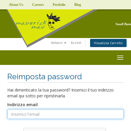
About Us
Careers
Portfolio
Blog
Small Busi
Italiano
Accedi
Visualizza Carrello
Togg
navig
Reimposta password
Hai dimenticato la tua password? Inserisci il tuo indirizzo
email qui sotto per ripristinarla.
Indirizzo email