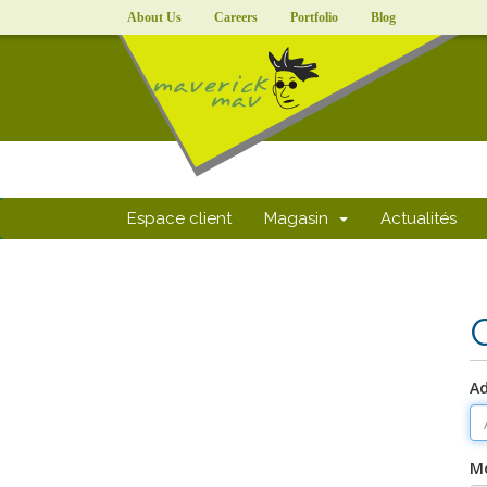
About Us
Careers
Portfolio
Blog
Espace client
Magasin
Actualités
Ad
Mo