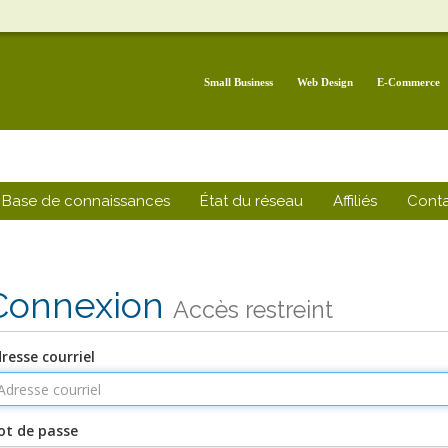
Small Business
Web Design
E-Commerce
Base de connaissances
État du réseau
Affiliés
Cont
Connexion
Accès restreint
resse courriel
t de passe