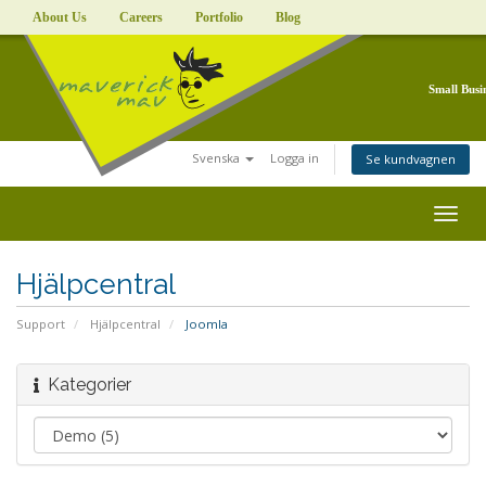
About Us
Careers
Portfolio
Blog
Small Busi
Svenska
Logga in
Se kundvagnen
Togg
navig
Hjälpcentral
Support
Hjälpcentral
Joomla
Kategorier