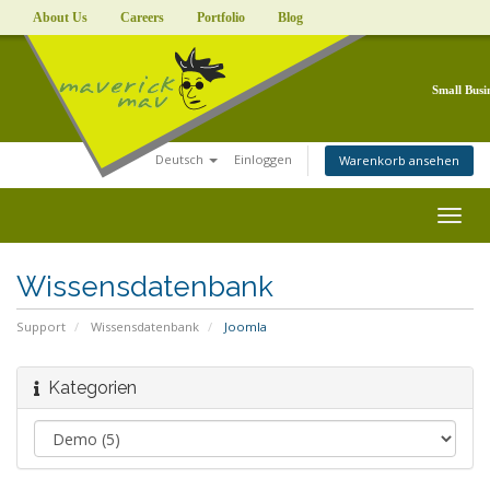
About Us
Careers
Portfolio
Blog
Small Busi
Deutsch
Einloggen
Warenkorb ansehen
Togg
navig
Wissensdatenbank
Support
Wissensdatenbank
Joomla
Kategorien