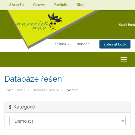
About Us
Careers
Portfolio
Blog
Small Busi
čeština
Přihlášení
Zobrazit košík
Togg
navig
Databáze řešení
Portal Home
Databáze řešení
Joomla
Kategorie