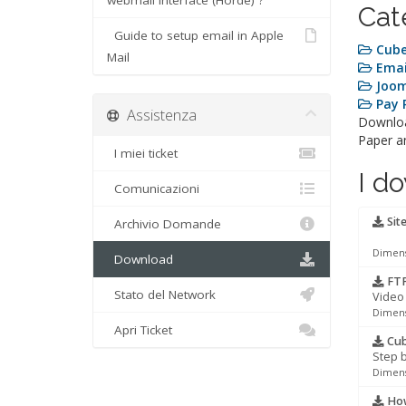
webmail interface (Horde) ?
Cat
Guide to setup email in Apple
Cube
Mail
Emai
Joom
Pay P
Assistenza
Downloa
Paper a
I miei ticket
I do
Comunicazioni
Site
Archivio Domande
Dimensi
Download
FTP 
Stato del Network
Video 
Dimens
Apri Ticket
Cub
Step b
Dimensi
How 