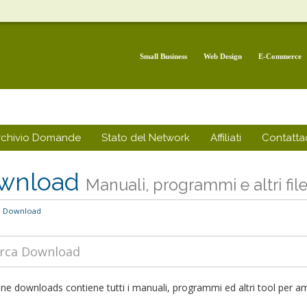
Small Business
Web Design
E-Commerce
rchivio Domande
Stato del Network
Affiliati
Contattac
wnload
Manuali, programmi e altri fil
Download
ne downloads contiene tutti i manuali, programmi ed altri tool per amm