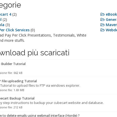
egorie
cart 4
(2)
eBoo
l
(2)
Gener
la
(3)
Maver
er Click Services
(0)
Webde
d Pay Per Click Presentations, Testimonials, White
nd more stuffs.
wnload più scaricati
 Builder Tutorial
one file: 662 kB
File uploading Tutorial
Tutorial to upload files to FTP via windows explorer.
ione file: 1.69 MB
ecart Backup Tutorial
y step instructions to backup your cubecart website and database.
one file: 212 kB
to delete emails using webmail interface (Horde) ?