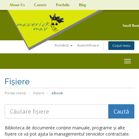
About Us
Careers
Portfolio
Blog
Small Busi
Română
Autentificare
Coșul meu
Togg
navig
Fișiere
Portal clienți
Fișiere
eBook
Biblioteca de documente conține manuale, programe și alte
fișiere ce vă pot ajuta la managementul serviciilor contractate.