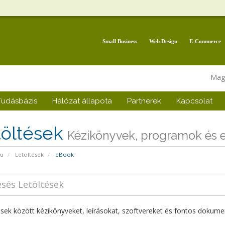
Small Business
Web Design
E-Commerce
Mag
Tudásbázis
Hálózat állapota
Partnerek
Kapcsolat
töltések
Kézikönyvek, programok és e
pu
Letöltések
eBook
ések között kézikönyveket, leírásokat, szoftvereket és fontos dokume