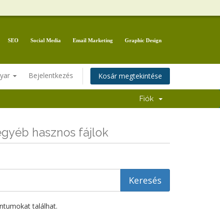
SEO
Social Media
Email Marketing
Graphic Design
yar
Bejelentkezés
Kosár megtekintése
Fiók
gyéb hasznos fájlok
ntumokat találhat.