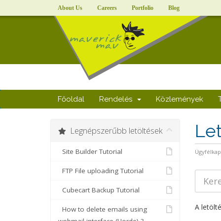
About Us
Careers
Portfolio
Blog
Főoldal
Rendelés
Közlemények
Le
Legnépszerűbb letöltések
Site Builder Tutorial
Ügyfélka
FTP File uploading Tutorial
Cubecart Backup Tutorial
A letölt
How to delete emails using