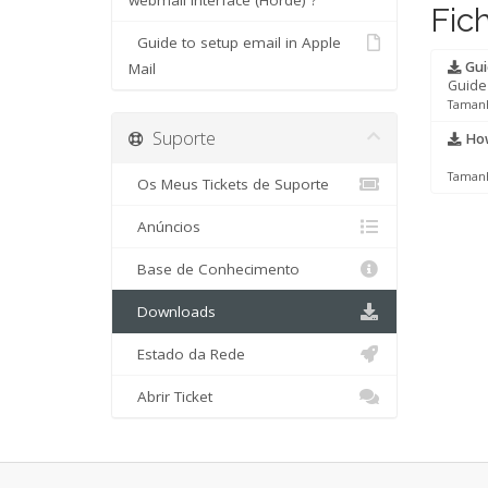
webmail interface (Horde) ?
Fic
Guide to setup email in Apple
Guid
Mail
Guide 
Tamanh
Suporte
How 
Tamanh
Os Meus Tickets de Suporte
Anúncios
Base de Conhecimento
Downloads
Estado da Rede
Abrir Ticket