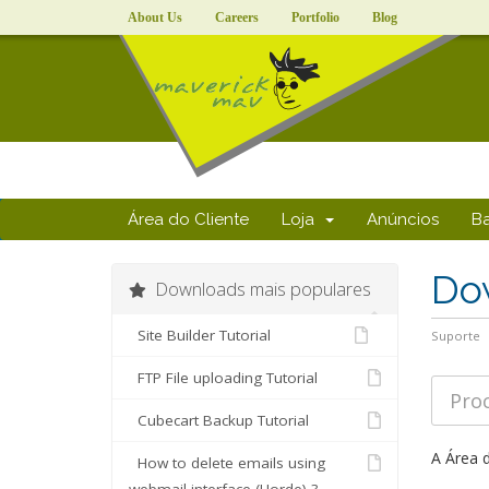
About Us
Careers
Portfolio
Blog
Área do Cliente
Loja
Anúncios
B
Do
Downloads mais populares
Site Builder Tutorial
Suporte
FTP File uploading Tutorial
Cubecart Backup Tutorial
A Área 
How to delete emails using