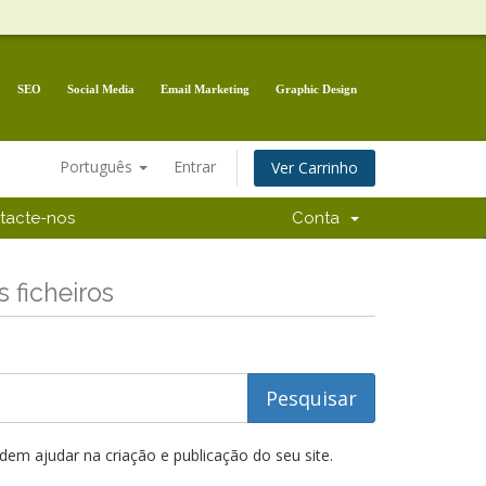
SEO
Social Media
Email Marketing
Graphic Design
Português
Entrar
Ver Carrinho
tacte-nos
Conta
 ficheiros
m ajudar na criação e publicação do seu site.