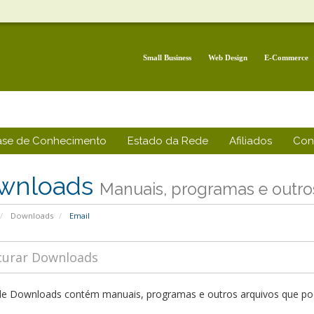
Small Business
Web Design
E-Commerce
ase de Conhecimento
Estado da Rede
Afiliados
Con
wnloads
Manuais, programas e outros
Downloads
Email
de Downloads contém manuais, programas e outros arquivos que pode