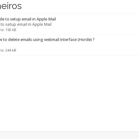
heiros
e to setup email in Apple Mail
to setup email in Apple Mail
o: 150 kB
to delete emails using webmail interface (Horde) ?
o: 244 kB