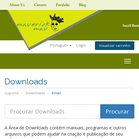
About Us
Careers
Portfolio
Blog
Small Busi
Português
Login
Visualizar carrinho
Togg
navig
Downloads
Suporte
Downloads
Email
A Área de Downloads contém manuais, programas e outros
arquivos que podem ajudar na criação e publicação de seu