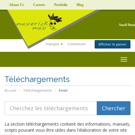
About Us
Careers
Portfolio
Blog
Small Busi
Français
Connexion
Afficher le panier
Togg
navig
Téléchargements
Accueil
Téléchargements
Email
La section téléchargements contient des informations, manuels,
scripts pouvant vous être utiles dans l'élaboration de votre site