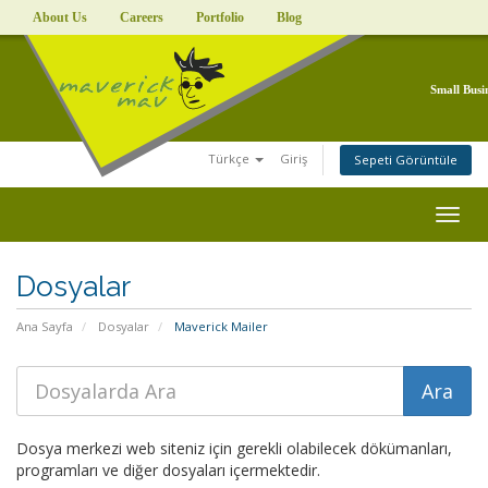
About Us
Careers
Portfolio
Blog
Small Busi
Türkçe
Giriş
Sepeti Görüntüle
Togg
navig
Dosyalar
Ana Sayfa
Dosyalar
Maverick Mailer
Dosya merkezi web siteniz için gerekli olabilecek dökümanları,
programları ve diğer dosyaları içermektedir.