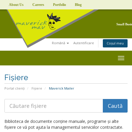
About Us
Careers
Portfolio
Blog
Small Busi
Română
Autentificare
Coșul meu
Togg
navig
Fișiere
Portal clienți
Fișiere
Maverick Mailer
Biblioteca de documente conține manuale, programe și alte
fișiere ce vă pot ajuta la managementul serviciilor contractate.