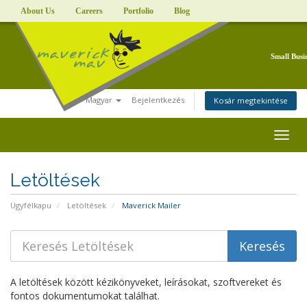
About Us
Careers
Portfolio
Blog
Small Busi
Magyar
Bejelentkezés
Kosár megtekintése
Togg
navig
Letöltések
Ügyfélkapu
Letöltések
Maverick Mailer
A letöltések között kézikönyveket, leírásokat, szoftvereket és
fontos dokumentumokat találhat.