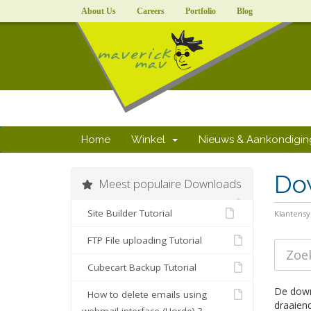
About Us
Careers
Portfolio
Blog
Home
Winkel
Nieuws & Aankondigi
Do
Meest populaire Downloads
Site Builder Tutorial
Klantens
FTP File uploading Tutorial
Cubecart Backup Tutorial
De down
How to delete emails using
draaiend