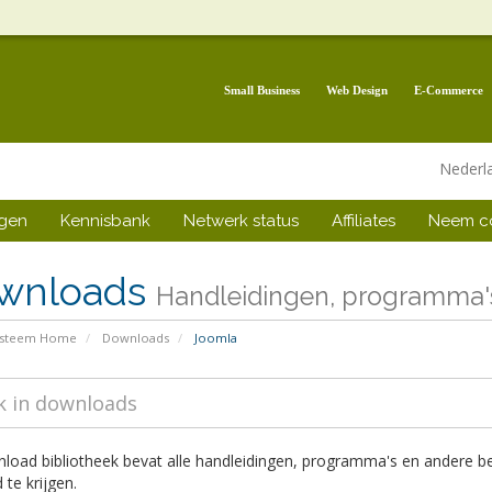
Small Business
Web Design
E-Commerce
Nederl
ngen
Kennisbank
Netwerk status
Affiliates
Neem co
wnloads
Handleidingen, programma'
ysteem Home
Downloads
Joomla
load bibliotheek bevat alle handleidingen, programma's en andere b
 te krijgen.