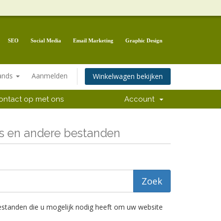
SEO
Social Media
Email Marketing
Graphic Design
ands
Aanmelden
Winkelwagen bekijken
ntact op met ons
Account
s en andere bestanden
estanden die u mogelijk nodig heeft om uw website