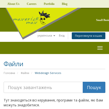
About Us
Careers
Portfolio
Blog
Small Busi
українська
Вхід
Переглянути кошик
Togg
navig
Файли
Головна
Файли
Webdesign Services
Тут знаходяться всі керування, програми та файли, які Вам
можуть знадобитися.