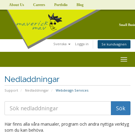
About Us
Careers
Portfolio
Blog
Small Busi
Svenska
Logga in
Se kundvagnen
Togg
navig
Nedladdningar
Support
Nedladdningar
Webdesign Services
Här finns alla våra manualer, program och andra nyttiga verktyg
som du kan behöva.