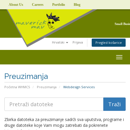
About Us
Careers
Portfolio
Blog
Small Busi
Hrvatski
Prijava
Pregled košarice
Togg
navig
Preuzimanja
Početna WHMCS
Preuzimanja
Webdesign Services
Zbirka datoteka za preuzimanje sadrži sva uputstva, programe i
druge datoteke koje Vam mogu zatrebati da pokrenete