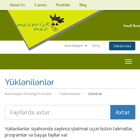
About Us
Careers
Portfolio
Blog
Small Busi
Azerbaijani
Giriş
Səbətə bax
Togg
navig
Yüklənilənlər
Azerbaijan Hosting Provider
Yüklənilənlər
General
Yüklənilənlər siyahısında saytınızı işlətmək üçün bütün təlimatlar,
proqramlar və başqa fayllar var.