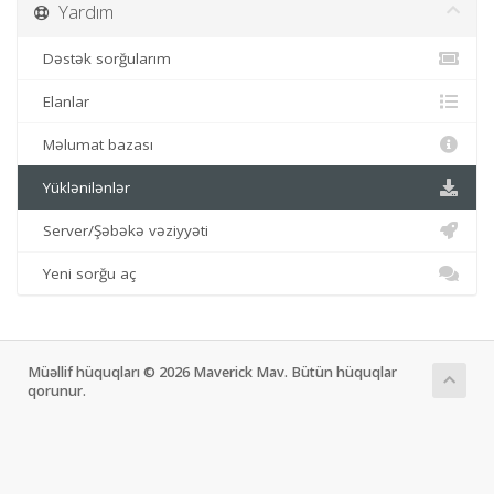
Yardım
Dəstək sorğularım
Elanlar
Məlumat bazası
Yüklənilənlər
Server/Şəbəkə vəziyyəti
Yeni sorğu aç
Müəllif hüquqları © 2026 Maverick Mav. Bütün hüquqlar
qorunur.