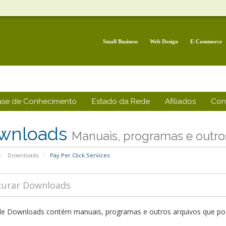
Small Business
Web Design
E-Commerce
ase de Conhecimento
Estado da Rede
Afiliados
Con
wnloads
Manuais, programas e outros
Downloads
Pay Per Click Services
de Downloads contém manuais, programas e outros arquivos que pode