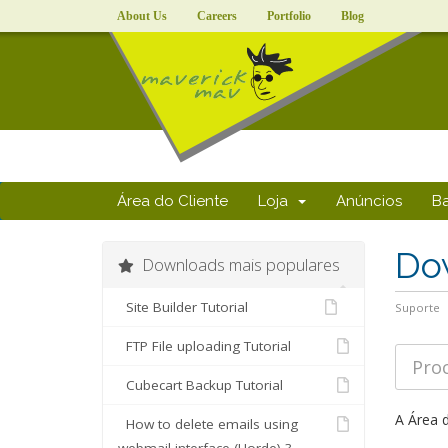
About Us
Careers
Portfolio
Blog
Área do Cliente
Loja
Anúncios
B
Do
Downloads mais populares
Site Builder Tutorial
Suporte
FTP File uploading Tutorial
Cubecart Backup Tutorial
A Área 
How to delete emails using