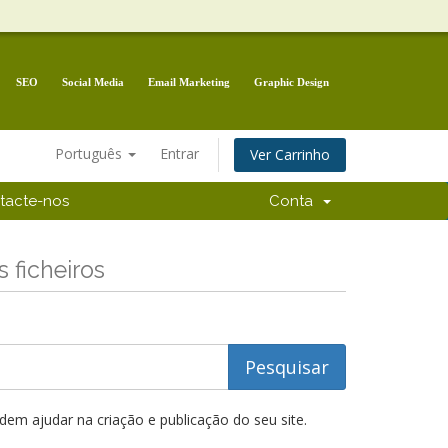
SEO
Social Media
Email Marketing
Graphic Design
Português
Entrar
Ver Carrinho
tacte-nos
Conta
 ficheiros
m ajudar na criação e publicação do seu site.