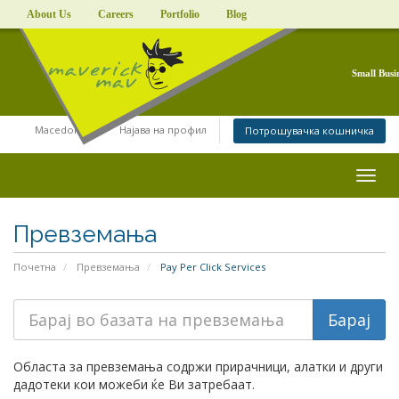
About Us
Careers
Portfolio
Blog
Small Busi
Macedonian
Најава на профил
Потрошувачка кошничка
Togg
navig
Превземања
Почетна
Превземања
Pay Per Click Services
Областа за превземања содржи прирачници, алатки и други
дадотеки кои можеби ќе Ви затребаат.