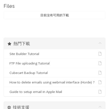
Files
目前沒有可用的下載
熱門下載
Site Builder Tutorial
FTP File uploading Tutorial
Cubecart Backup Tutorial
How to delete emails using webmail interface (Horde) ?
Guide to setup email in Apple Mail
技術支援