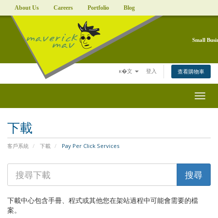
About Us
Careers
Portfolio
Blog
Small Busi
ĸ�文
登入
查看購物車
Togg
navig
下載
客戶系統
下載
Pay Per Click Services
下載中心包含手冊、程式或其他您在架站過程中可能會需要的檔
案。