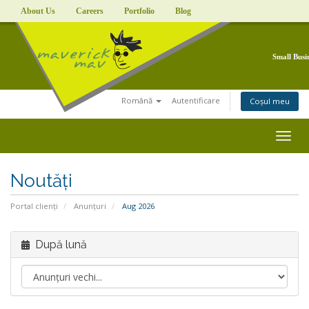
About Us
Careers
Portfolio
Blog
Small Busi
Română
Autentificare
Coșul meu
Togg
navig
Noutăți
Portal clienți
Anunțuri
Aug 2026
După lună