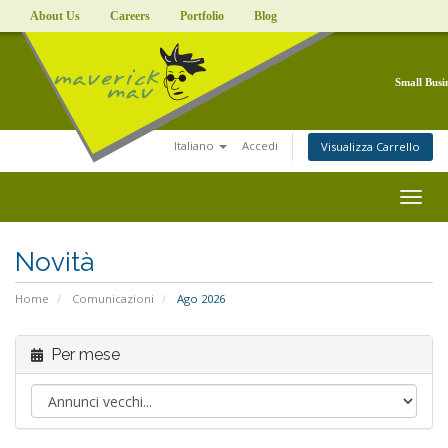
About Us
Careers
Portfolio
Blog
Small Busi
Italiano
Accedi
Visualizza Carrello
Togg
navig
Novità
Home
Comunicazioni
Ago 2026
Per mese